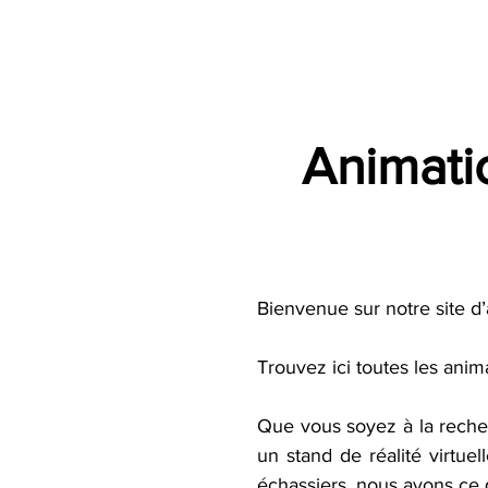
Accueil
Villes
Animations
Espace Prestataire
Animati
Bienvenue sur notre site 
Trouvez ici toutes les ani
Que vous soyez à la recher
un stand de réalité virtue
échassiers, nous avons ce 