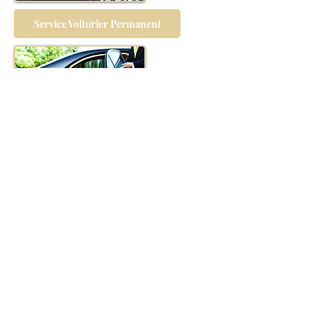
Service Voiturier Permanent
Service Voiturier Evénementiel
©️evenement-france.com
Conditions générales
Déclaration d'accessibilité