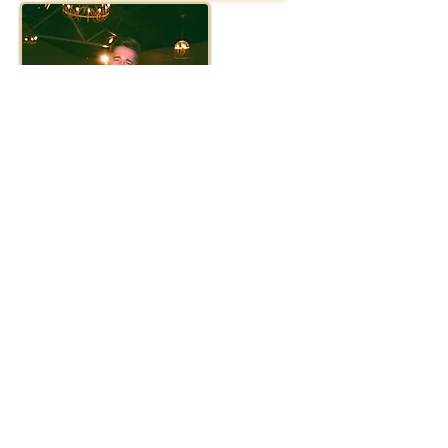
Animation Evenement Karaoké
Escape Game
©️evenement-france.com