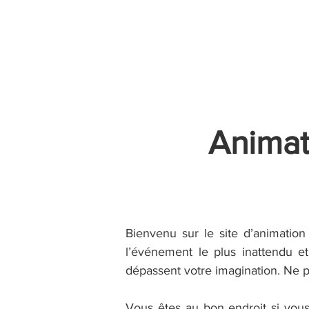
Accueil
Villes
Animations
Espace Prestataire
Animat
Bienvenu sur le site d’animatio
l’événement le plus inattendu et
dépassent votre imagination. Ne 
Vous êtes au bon endroit si vous