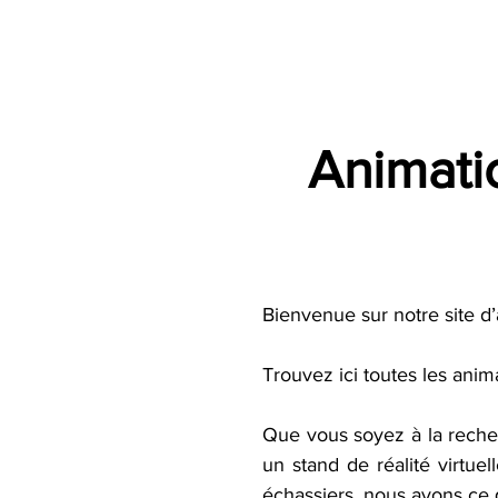
Accueil
Villes
Animations
Espace Prestataire
Animati
Bienvenue sur notre site 
Trouvez ici toutes les ani
Que vous soyez à la recher
un stand de réalité virtue
échassiers, nous avons ce 