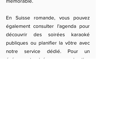
mémorable.
En Suisse romande, vous pouvez
également consulter l'agenda pour
découvrir des soirées karaoké
publiques ou planifier la vôtre avec
notre service dédié. Pour un
événement privé ou une animation
de soirée d’entreprise, notre équipe
s'occupe de l'installation et de
l’animation afin que chaque
participant profite pleinement de
cette expérience unique.
Pour réserver une soirée karaoké à
Toulouse, remplissez notre