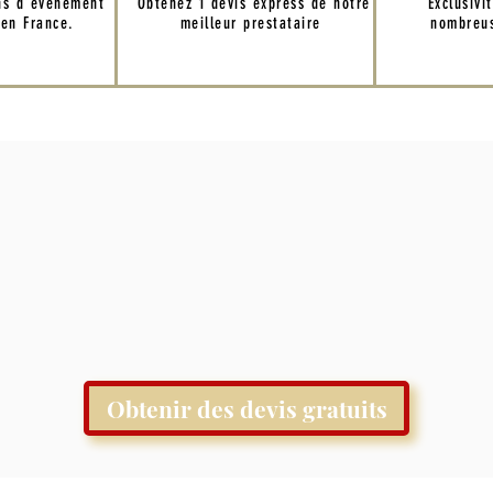
ns d'événement
Obtenez 1 devis express de notre
Exclusivi
 en France.
meilleur prestataire
nombreus
Obtenir des devis gratuits