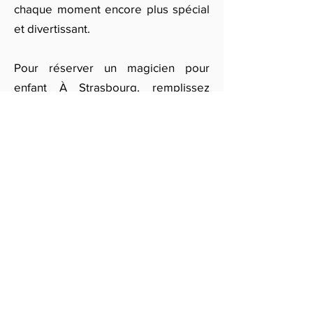
chaque moment encore plus spécial
et divertissant.
Pour réserver un magicien pour
enfant À Strasbourg, remplissez
notre formulaire en ligne pour
obtenir un devis personnalisé. Offrez
à vos petits invités une expérience
magique et inoubliable, et faites de
votre événement une réussite grâce
à cette animation de magie pour
enfants !
Obtenir des devis gratuits