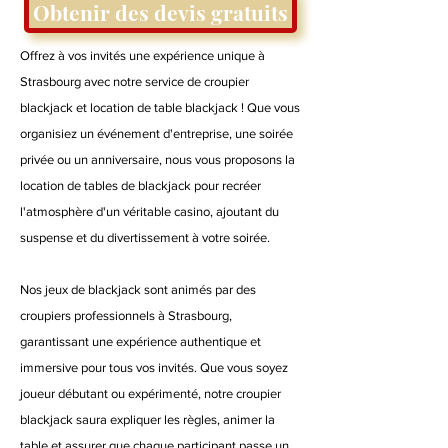
Obtenir des devis gratuits
Offrez à vos invités une expérience unique à
Strasbourg avec notre service de croupier
blackjack et location de table blackjack ! Que vous
organisiez un événement d'entreprise, une soirée
privée ou un anniversaire, nous vous proposons la
location de tables de blackjack pour recréer
l'atmosphère d'un véritable casino, ajoutant du
suspense et du divertissement à votre soirée.
Nos jeux de blackjack sont animés par des
croupiers professionnels à Strasbourg,
garantissant une expérience authentique et
immersive pour tous vos invités. Que vous soyez
joueur débutant ou expérimenté, notre croupier
blackjack saura expliquer les règles, animer la
table et assurer que chaque participant passe un