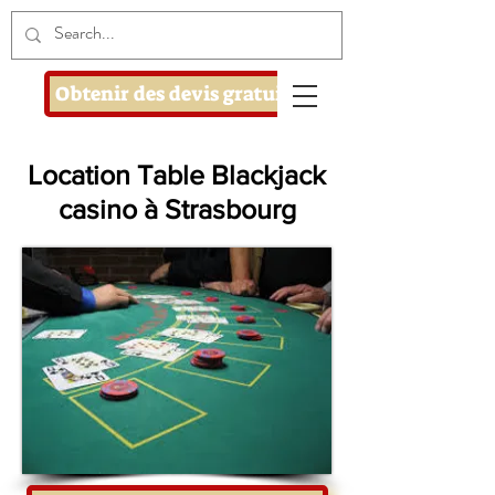
Obtenir des devis gratuits
Location Table Blackjack
casino à Strasbourg