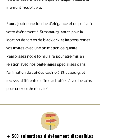
moment inoubliable.
Pour ajouter une touche d'élégance et de plaisir à
votre événement à Strasbourg, optez pour la
location de tables de blackjack et impressionnez
vos invités avec une animation de qualité.
Remplissez notre formulaire pour être mis en
relation avec nos partenaires spécialisés dans
l'animation de soirées casino à Strasbourg, et
recevez différentes offres adaptées à vos besoins
pour une soirée réussie !
+ 300 animations d'événement disponibles