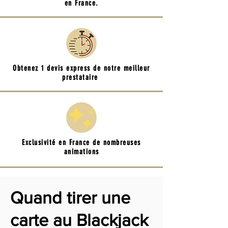
en France.
Obtenez 1 devis express de notre meilleur
prestataire
Exclusivité en France de nombreuses
animations
Quand tirer une
carte au Blackjack