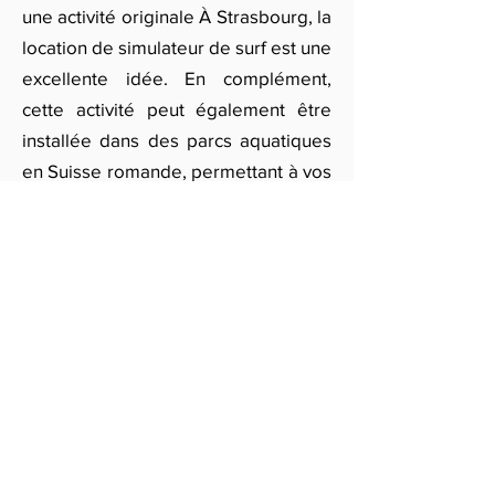
une activité originale À Strasbourg, la
location de simulateur de surf est une
excellente idée. En complément,
cette activité peut également être
installée dans des parcs aquatiques
en Suisse romande, permettant à vos
invités de s'immerger dans
l'expérience de glisse sans avoir
besoin de se rendre à la mer.
Si vous voulez offrir à vos invités une
expérience inoubliable À Strasbourg,
remplissez notre formulaire en ligne
pour obtenir un devis personnalisé
pour la location de simulateur de
surf. Nous nous occupons de tout, de