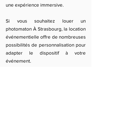
une expérience immersive.
Si vous souhaitez louer un
photomaton À Strasbourg, la location
événementielle offre de nombreuses
possibilités de personnalisation pour
adapter le dispositif à votre
événement.
N'hésitez pas à remplir notre
formulaire pour recevoir un devis
personnalisé et découvrir les offres
de location de photomaton dans la
région. Nos partenaires vous
fourniront des solutions sur mesure
pour faire de votre événement une