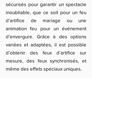
sécurisés pour garantir un spectacle
inoubliable, que ce soit pour un feu
d’artifice de mariage ou une
animation feu pour un événement
d’envergure. Grâce à des options
variées et adaptées, il est possible
d’obtenir des feux d’artifice sur
mesure, des feux synchronisés, et
même des effets spéciaux uniques.
Si vous souhaitez organiser un feu
d’artifice exceptionnel pour un
événement À Strasbourg, remplissez
notre formulaire en ligne. Vous
recevrez un devis personnalisé de
nos meilleurs prestataires de feu