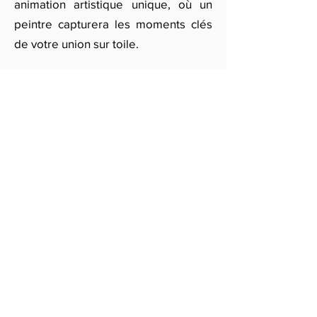
animation artistique unique, où un
peintre capturera les moments clés
de votre union sur toile.
Le Strasbourg propose une grande
variété de lieux et de services pour
personnaliser votre mariage selon
vos goûts et votre budget. Pour
organiser votre mariage avec des
animations telles qu’un magicien, un
mime, ou la location de château,
remplissez notre formulaire en ligne
ou contactez-nous par e-mail pour
des demandes exclusives. Nos
partenaires vous accompagneront
pour faire de votre mariage un