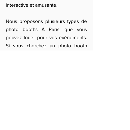
interactive et amusante.
Nous proposons plusieurs types de
photo booths À Paris, que vous
pouvez louer pour vos événements.
Si vous cherchez un photo booth
pour un anniversaire, une fête
d'entreprise, ou même un mariage,
remplissez notre formulaire en ligne.
Vous serez mis en contact avec nos
partenaires qui vous proposeront
des offres personnalisées pour la
location de photo booth, adaptées à
vos besoins et à votre budget.
Obtenir des devis gratuits