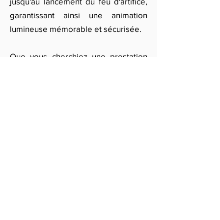
jusqu'au lancement du feu d'artifice,
garantissant ainsi une animation
lumineuse mémorable et sécurisée.
Que vous cherchiez une prestation
feu d'artifice pour un mariage, un
événement professionnel ou une
grande fête locale, notre service
vous permet de profiter d'un
spectacle visuel exceptionnel. Pour
plus d’informations ou pour obtenir
un devis personnalisé, remplissez
notre formulaire en ligne. Nous nous
engageons à vous proposer une
animation feu d'artifice qui saura
captiver vos invités, en toute sécurité