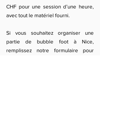
CHF pour une session d’une heure,
avec tout le matériel fourni.
Si vous souhaitez organiser une
partie de bubble foot à Nice,
remplissez notre formulaire pour
recevoir des devis personnalisés.
Nos partenaires vous proposeront
des offres adaptées à vos besoins
pour garantir un moment de plaisir et
de divertissement pour tous les
participants, sans avoir à s'inscrire à
long terme comme dans le football
classique.
Obtenir des devis gratuits