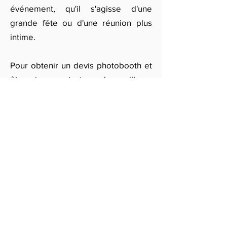
événement, qu'il s'agisse d'une
grande fête ou d'une réunion plus
intime.
Pour obtenir un devis photobooth et
être mis en contact avec les meilleurs
prestataires de location de
photobooth à Nice, remplissez notre
formulaire. Vous recevrez
rapidement des offres
personnalisées adaptées à vos
besoins et pourrez choisir l'option qui
convient le mieux à votre événement.
Obtenir des devis gratuits