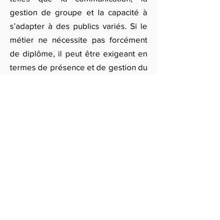
gestion de groupe et la capacité à
s’adapter à des publics variés. Si le
métier ne nécessite pas forcément
de diplôme, il peut être exigeant en
termes de présence et de gestion du
stress. Cependant, avec une bonne
dose d’expérience, il est tout à fait
possible de progresser rapidement
dans ce domaine.
Si vous recherchez un animateur à
Nice pour un événement spécifique,
qu’il soit professionnel ou privé,
remplissez notre formulaire en ligne.
Vous serez mis en relation avec des
partenaires qualifiés qui vous