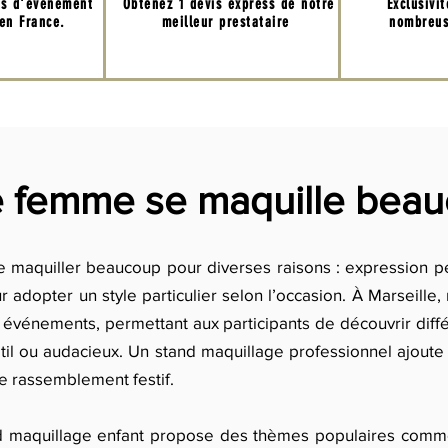
ns d'événement
Obtenez 1 devis express de notre
Exclusivi
 en France.
meilleur prestataire
nombreus
e femme se maquille beau
 maquiller beaucoup pour diverses raisons : expression p
ur adopter un style particulier selon l’occasion. À Marseill
 événements, permettant aux participants de découvrir diff
btil ou audacieux. Un stand maquillage professionnel ajoute
de rassemblement festif.
nd maquillage enfant propose des thèmes populaires comme