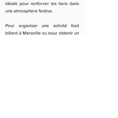
idéale pour renforcer les liens dans
une atmosphère festive.
Pour organiser une activité foot
billard à Marseille ou pour obtenir un
devis personnalisé, remplissez notre
formulaire en ligne. Offrez à vos
invités une expérience inédite avec
le Footbillard, et transformez votre
événement en un moment
mémorable qui plaira à tous les âges
!
Obtenir des devis gratuits