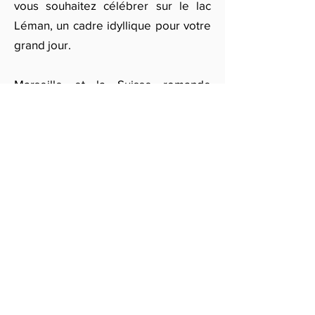
vous souhaitez célébrer sur le lac
Léman, un cadre idyllique pour votre
grand jour.
Marseille et la Suisse romande
regorgent de lieux de mariage
exceptionnels, que vous souhaitiez
un cadre intime ou grandiose. Pour
organiser votre événement mariage,
avec des services comme la location
de bateau, des animations et des
décorations mariage, remplissez
notre formulaire en ligne ou
contactez-nous par e-mail pour des
demandes spécifiques comme la
location de château. Nos partenaires