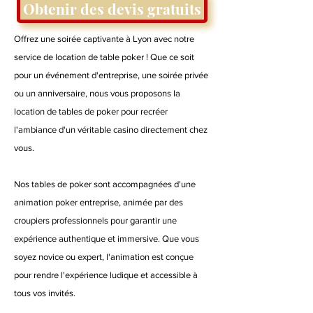
Obtenir des devis gratuits
Offrez une soirée captivante à Lyon avec notre
service de location de table poker ! Que ce soit
pour un événement d'entreprise, une soirée privée
ou un anniversaire, nous vous proposons la
location de tables de poker pour recréer
l'ambiance d'un véritable casino directement chez
vous.
Nos tables de poker sont accompagnées d'une
animation poker entreprise, animée par des
croupiers professionnels pour garantir une
expérience authentique et immersive. Que vous
soyez novice ou expert, l'animation est conçue
pour rendre l'expérience ludique et accessible à
tous vos invités.