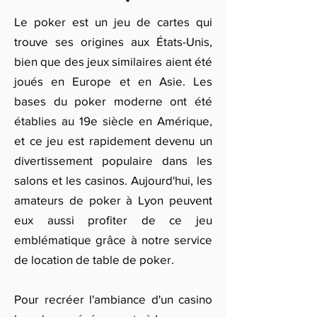
Le poker est un jeu de cartes qui
trouve ses origines aux États-Unis,
bien que des jeux similaires aient été
joués en Europe et en Asie. Les
bases du poker moderne ont été
établies au 19e siècle en Amérique,
et ce jeu est rapidement devenu un
divertissement populaire dans les
salons et les casinos. Aujourd'hui, les
amateurs de poker à Lyon peuvent
eux aussi profiter de ce jeu
emblématique grâce à notre service
de location de table de poker.
Pour recréer l'ambiance d'un casino