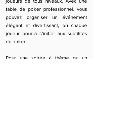
joueurs de tous niveaux. Avec une
table de poker professionnel, vous
pouvez organiser un événement
élégant et divertissant, où chaque
joueur pourra s’initier aux subtilités
du poker.
Pour une soirée à thème ou un
événement professionnel, notre
service de location de table de poker
à Lyon est la solution idéale.
Remplissez notre formulaire en ligne
pour obtenir un devis personnalisé et
faites de votre soirée un succès en
offrant à vos invités l'authenticité
d'une table de poker de qualité.