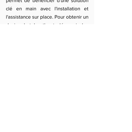
permet de bénéficier d'une solution
clé en main avec l'installation et
l'assistance sur place. Pour obtenir un
devis photobooth et découvrir les
options disponibles à Lyon,
remplissez notre formulaire et soyez
mis en contact avec les meilleurs
prestataires locaux. Vous recevrez
des offres adaptées à vos besoins et
à votre budget.
Obtenir des devis gratuits
ILS NOUS FONT
CONFIANCE