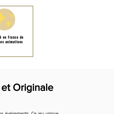
té en France de
es animations
 et Originale
vos événements. Ce jeu unique