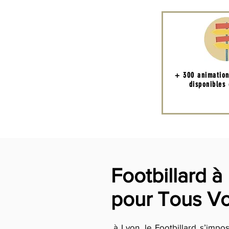
+ 300 animatio
disponibles
Footbillard à
pour Tous V
à Lyon, le Footbillard s’im