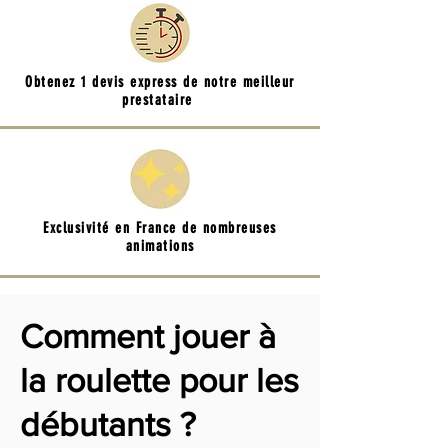
Obtenez 1 devis express de notre meilleur
prestataire
Exclusivité en France de nombreuses
animations
Comment jouer à
la roulette pour les
débutants ?