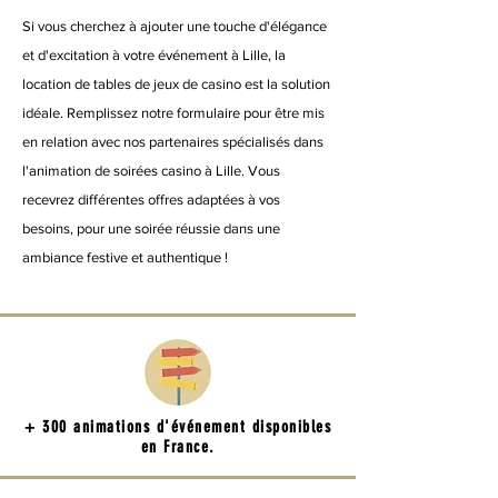
Si vous cherchez à ajouter une touche d'élégance
et d'excitation à votre événement à Lille, la
location de tables de jeux de casino est la solution
idéale. Remplissez notre formulaire pour être mis
en relation avec nos partenaires spécialisés dans
l'animation de soirées casino à Lille. Vous
recevrez différentes offres adaptées à vos
besoins, pour une soirée réussie dans une
ambiance festive et authentique !
+ 300 animations d'événement disponibles
en France.