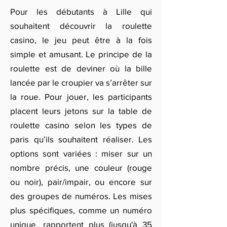
Pour les débutants à Lille qui
souhaitent découvrir la roulette
casino, le jeu peut être à la fois
simple et amusant. Le principe de la
roulette est de deviner où la bille
lancée par le croupier va s’arrêter sur
la roue. Pour jouer, les participants
placent leurs jetons sur la table de
roulette casino selon les types de
paris qu’ils souhaitent réaliser. Les
options sont variées : miser sur un
nombre précis, une couleur (rouge
ou noir), pair/impair, ou encore sur
des groupes de numéros. Les mises
plus spécifiques, comme un numéro
unique, rapportent plus (jusqu'à 35