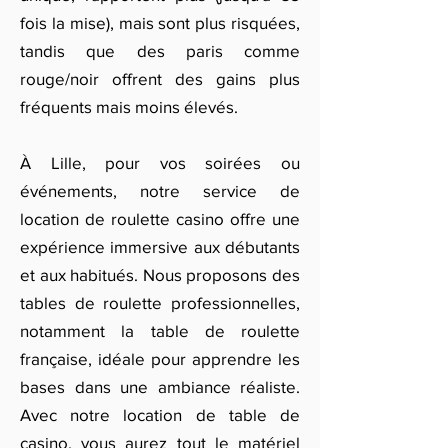
fois la mise), mais sont plus risquées,
tandis que des paris comme
rouge/noir offrent des gains plus
fréquents mais moins élevés.
À Lille, pour vos soirées ou
événements, notre service de
location de roulette casino offre une
expérience immersive aux débutants
et aux habitués. Nous proposons des
tables de roulette professionnelles,
notamment la table de roulette
française, idéale pour apprendre les
bases dans une ambiance réaliste.
Avec notre location de table de
casino, vous aurez tout le matériel