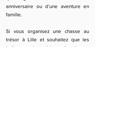
anniversaire ou d’une aventure en
famille.
Si vous organisez une chasse au
trésor à Lille et souhaitez que les
indices soient bien répartis et
captivants, remplissez notre
formulaire en ligne. Nous vous
fournirons un devis personnalisé
pour une chasse au trésor suisse
romande, avec des indices
soigneusement pensés pour un
moment inoubliable.
Obtenir des devis gratuits