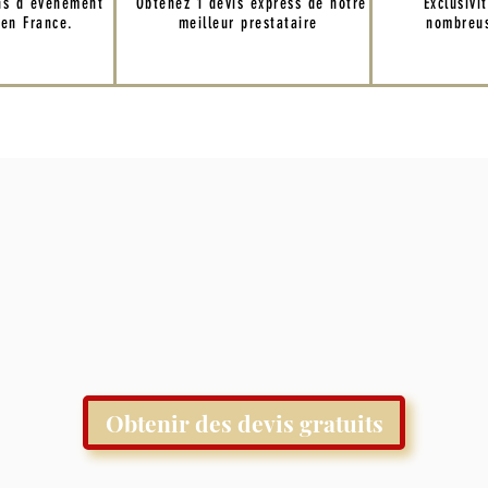
ns d'événement
Obtenez 1 devis express de notre
Exclusivi
 en France.
meilleur prestataire
nombreus
Obtenir des devis gratuits