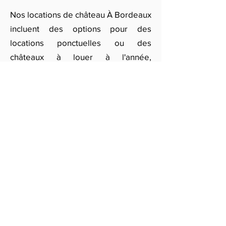
Nos locations de château À Bordeaux
incluent des options pour des
locations ponctuelles ou des
châteaux à louer à l'année,
permettant de s'adapter aux projets
les plus divers. Remplissez notre
formulaire en ligne pour recevoir des
offres et conseils sur la location de
châteaux À Bordeaux, et faites de
votre événement un souvenir
inoubliable.
Obtenir des devis gratuits
ILS NOUS FONT