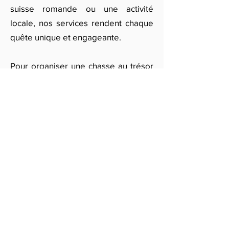
suisse romande ou une activité
locale, nos services rendent chaque
quête unique et engageante.
Pour organiser une chasse au trésor
bordeaux ou participer à une de nos
chasses animées À Bordeaux,
remplissez notre formulaire en ligne.
Vous recevrez des informations et un
devis personnalisé pour une chasse
au trésor mémorable, adaptée à vos
besoins.
Obtenir des devis gratuits